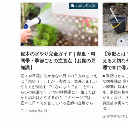
お庭の豆知識
庭木の水やり完全ガイド｜頻度・時
【寒肥とは
間帯・季節ごとの注意点【お庭の豆
える大切な
知識】
理で春に備
庭木や草花に欠かせない日々の手入れといえ
■ 寒肥（かん
ば「水やり」。しかし実際は、意外と正しい
な栄養補給 
やり方が知られていないものです。 どのく
い時期に庭木
らいの頻度で？ いつの時間帯に？ 植えたば
す。寒肥を施
かりの木はどうするの？ このページでは、
が良くなり、
庭木に日々向き合っている庭師の立場から...
剪定後や実を
収...
2025年5月31日
2025年5月31