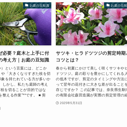
お庭の豆知識
お庭の豆
ぜ必要？庭木と上手に付
サツキ・ヒラドツツジの剪定時期
の考え方｜お庭の豆知識
コツとは？
い）という言葉には、どこか
春から初夏にかけて美しく咲くサツキや
」や「大きくなりすぎた枝を切
ドツツジ。庭の彩りを豊かにしてくれる
印象を持たれている方が多いか
の低木ですが、剪定のタイミングや方法
。 しかし、私たち庭師の考え
って翌年の花付きに大きな差が出ること
*枝を切ることが目的ではな
存じですか？ この記事では、奈良県生駒
整える作業”**です。 ■ 剪
の有限会社森田造園が実際の剪定管理の経.
2025年5月31日
日