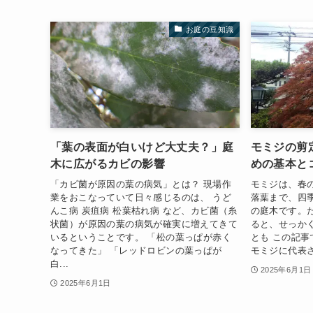
お庭の豆知識
「葉の表面が白いけど大丈夫？」庭
モミジの剪
木に広がるカビの影響
めの基本と
「カビ菌が原因の葉の病気」とは？ 現場作
モミジは、春
業をおこなっていて日々感じるのは、 うど
落葉まで、四
んこ病 炭疽病 松葉枯れ病 など、カビ菌（糸
の庭木です。
状菌）が原因の葉の病気が確実に増えてきて
ると、せっか
いるということです。 「松の葉っぱが赤く
とも この記
なってきた」 「レッドロビンの葉っぱが
モミジに代表さ
白...
2025年6月1日
2025年6月1日