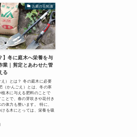
お庭の豆知識
？】冬に庭木へ栄養を与
作業｜剪定とあわせた管
える
ごえ）とは？ 冬の庭木に必要
寒肥（かんごえ）とは、冬の寒
や植木に与える肥料のことで
すことで、春の芽吹きや花付き
木の体力も整います。 特に、
つける木にとっては、栄養を吸
日