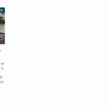
知識
・
ませ
“人
。
方
点か
.