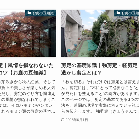
お庭の豆知識
お庭の豆
定｜風情を損なわないた
剪定の基礎知識｜強剪定・軽剪定
コツ【お庭の豆知識】
透かし剪定とは？
の芽吹きから秋の紅葉、そして
「枝を切る」それだけでは剪定とは言え
季折々の美しさが楽しめる人気
ん。剪定には、“木にとって必要なこと”と
ただし、剪定のやり方を間違え
が見た目を整えること”の両方があります
くの風情が損なわれてしまうこ
このページでは、剪定の基本である3つの
事では、イロハモミジやシダレ
法を、造園の現場で実際に考えている視
れるモミジ類の剪定の基本...
らお伝えします。 強剪定（きょうせんて..
2025年6月1日