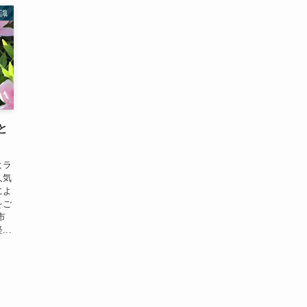
知識
と
ヒラ
人気
によ
をご
市
..