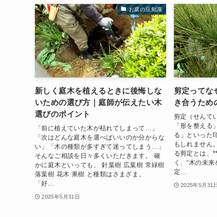
お庭の豆知識
新しく庭木を植えるときに後悔しな
剪定ってな
いための選び方｜庭師が伝えたい木
き合うため
選びのポイント
剪定（せんて
「形を整える
「前に植えていた木が枯れてしまって…」
る」といった
「次はどんな庭木を選べばいいのか分からな
もしれません
い」「木の種類が多すぎて迷ってしまう…」
る剪定とは、*
そんなご相談を日々多くいただきます。 確
く、“木の未来を
かに庭木といっても、 針葉樹 広葉樹 常緑樹
定...
落葉樹 花木 果樹 と種類はさまざま。
「好...
2025年5月31
2025年5月31日